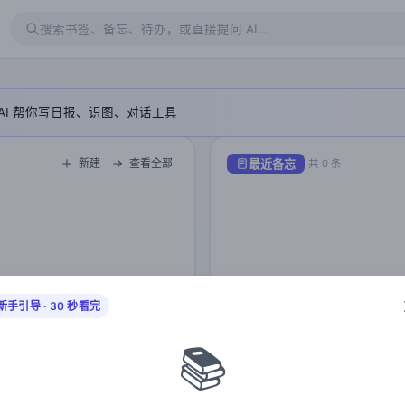
搜索书签、备忘、待办，或直接提问 AI…
AI 帮你写日报、识图、对话工具
最近备忘
新建
查看全部
共 0 条
新手引导 · 30 秒看完
📚