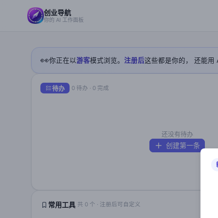
创业导航
你的 AI 工作面板
👀
你正在以
游客
模式浏览。
注册后
这些都是你的， 还能用 
待办
0 待办 · 0 完成
还没有待办
创建第一条
常用工具
共 0 个 · 注册后可自定义